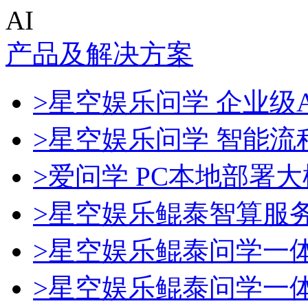
AI
产品及解决方案
>星空娱乐问学 企业级A
>星空娱乐问学 智能流
>爱问学 PC本地部署
>星空娱乐鲲泰智算服
>星空娱乐鲲泰问学一
>星空娱乐鲲泰问学一体机