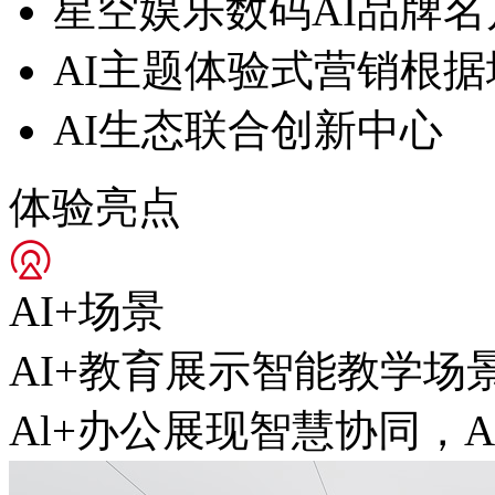
星空娱乐数码AI品牌名
AI主题体验式营销根据
AI生态联合创新中心
体验亮点
AI+场景
AI+教育展示智能教学场景
Al+办公展现智慧协同