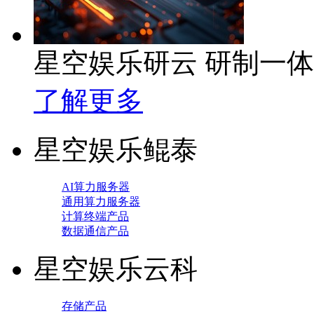
星空娱乐研云 研制一
了解更多
星空娱乐鲲泰
AI算力服务器
通用算力服务器
计算终端产品
数据通信产品
星空娱乐云科
存储产品