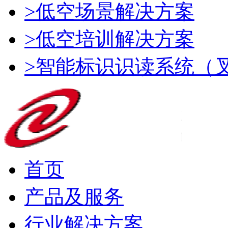
>低空场景解决方案
>低空培训解决方案
>智能标识识读系统（
首页
产品及服务
行业解决方案