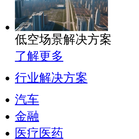
低空场景解决方案
了解更多
行业解决方案
汽车
金融
医疗医药