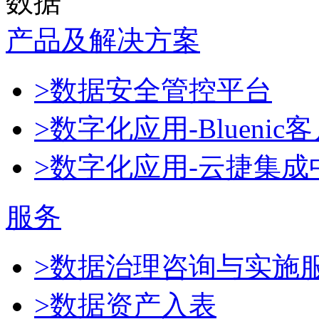
数据
产品及解决方案
>数据安全管控平台
>数字化应用-Blueni
>数字化应用-云捷集成
服务
>数据治理咨询与实施
>数据资产入表