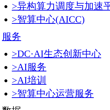
>异构算力调度与加速
>智算中心(AICC)
服务
>DC·AI生态创新中心
>AI服务
>AI培训
>智算中心运营服务