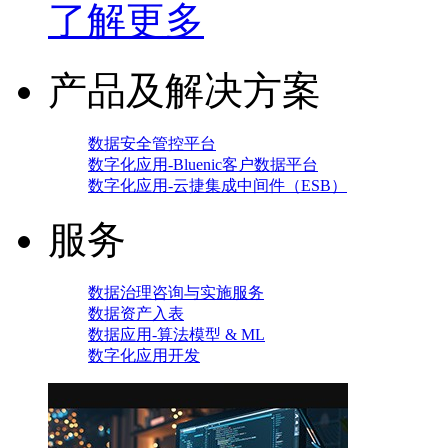
了解更多
产品及解决方案
数据安全管控平台
数字化应用-Bluenic客户数据平台
数字化应用-云捷集成中间件（ESB）
服务
数据治理咨询与实施服务
数据资产入表
数据应用-算法模型 & ML
数字化应用开发