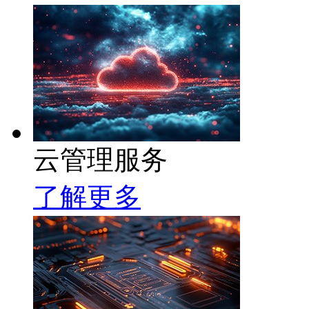
云管理服务
了解更多